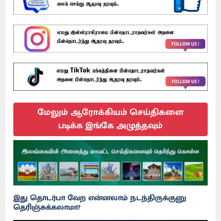
மேலும் ஆரோக்கியம் செய்திகளை
படிக்க இங்கே அழுத்தவும்
இது தொடர்பா வேற என்னலாம் நடந்திருக்குனு
தெரிஞ்சுக்கலாமா?