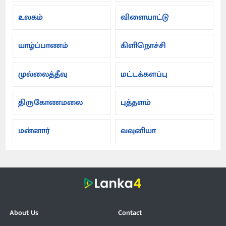
உலகம்
விளையாட்டு
யாழ்ப்பாணம்
கிளிநொச்சி
முல்லைத்தீவு
மட்டக்களப்பு
திருகோணமலை
புத்தளம்
மன்னார்
வவுனியா
About Us
Contact