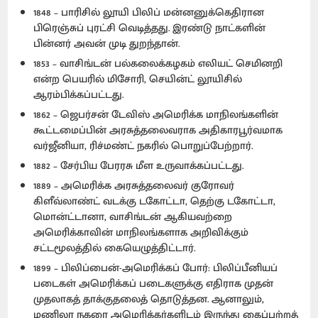
1848 – பாரிசில் லூயி பிலிப் மன்னனுக்கெதிரான
பிரெஞ்சுப் புரட்சி வெடித்தது. இரண்டு நாட்களின்
பின்னர் அவன் முடி துறந்தான்.
1853 – வாசிங்டன் பல்கலைக்கழகம் எலியட் செமினறி
என்ற பெயரில் மிசோரி, செயின்ட் லூயிசில்
ஆரம்பிக்கப்பட்டது.
1862 – ஜெபர்சன் டேவிஸ் அமெரிக்க மாநிலங்களின்
கூட்டமைப்பின் அரசுத்தலைவராக அதிகாரபூர்வமாக
வர்ஜீனியா, ரிச்மண்ட் நகரில் பொறுப்பேற்றார்.
1882 – சேர்பிய பேரரசு மீள உருவாக்கப்பட்டது.
1889 – அமெரிக்க அரசுத்தலைவர் குரோவர்
கிளீவ்லாண்ட் வடக்கு டகோட்டா, தெற்கு டகோட்டா,
மொன்ட்டானா, வாசிங்டன் ஆகியவற்றை
அமெரிக்காவின் மாநிலங்களாக அறிவிக்கும்
சட்டமூலத்தில் கையெழுத்திட்டார்.
1899 – பிலிப்பைன்-அமெரிக்கப் போர்: பிலிப்பீனியப்
படைகள் அமெரிக்கப் படைகளுக்கு எதிராக முதன்
முதலாகத் தாக்குதலைத் தொடுத்தன. ஆனாலும்,
மணிலா நகரை அமெரிக்கர்களிடம் இருந்து கைப்பற்றத்