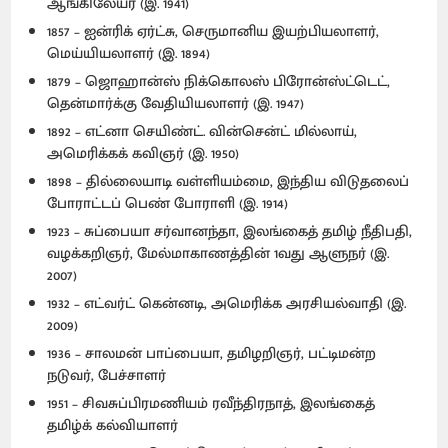
ஆங்கிலேயர் (இ. 1941)
1857 – ஐன்ரிக் ஏர்ட்சு, செருமானிய இயற்பியலாளர்,
மெய்யியலாளர் (இ. 1894)
1879 – ஜொஹான்ஸ் நிக்கொலஸ் பிரோன்ஸ்ட்டெட்,
தென்மார்க்கு வேதியியலாளர் (இ. 1947)
1892 – எட்னா செயிண்ட். வின்சென்ட் மில்லாய்,
அமெரிக்கக் கவிஞர் (இ. 1950)
1898 – தில்லையாடி வள்ளியம்மை, இந்திய விடுதலைப்
போராட்டப் பெண் போராளி (இ. 1914)
1923 – சுப்பையா சர்வானந்தா, இலங்கைத் தமிழ் நீதிபதி,
வழக்கறிஞர், மேல்மாகாணத்தின் 1வது ஆளுநர் (இ.
2007)
1932 – எட்வர்ட் கென்னடி, அமெரிக்க அரசியல்வாதி (இ.
2009)
1936 – சாலமன் பாப்பையா, தமிழறிஞர், பட்டிமன்ற
நடுவர், பேச்சாளர்
1951 – சிவசுப்பிரமணியம் ரவீந்திரநாத், இலங்கைத்
தமிழ்க் கல்வியாளர்