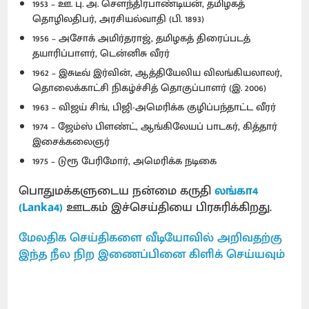
1953 – ஊ. பு. அ. சௌந்திரபாண்டியன், தமிழகத்
தொழிலதிபர், அரசியல்வாதி (பி. 1893)
1956 – அசோக் அமிர்தராஜ், தமிழகத் திரைப்படத்
தயாரிப்பாளர், டென்னிசு வீரர்
1962 – இசுடீவ் இர்வின், ஆத்தியேலிய விலங்கியலாலர்,
தொலைக்காட்சி நிகழ்ச்சித் தொகுப்பாளர் (இ. 2006)
1963 – விஜய் சிங், பிஜி-அமெரிக்க குழிப்பந்தாட்ட வீரர்
1974 – ஜேம்ஸ் பிளண்ட், ஆங்கிலேயப் பாடகர், கித்தார்
இசைக்கலைஞர்
1975 – டுரூ பேரிமோர், அமெரிக்க நடிகை
பொதுமக்களுடைய நன்மை கருதி
லங்கா4
(Lanka4)
ஊடகம் இச்செய்தியை பிரசுரிக்கிறது.
மேலதிக செய்திகளை வீடியோவில் அறிவதற்கு
இந்த நீல நிற இணைப்பினை கிளிக் செய்யவும்