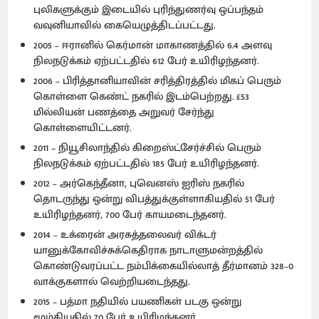
புலிகளுக்கும் இடையில் புரிந்துணர்வு ஒப்பந்தம்
வவுனியாவில் கையெழுத்திடப்பட்டது.
2005 – ஈரானில் கெர்மான் மாகாணத்தில் 6.4 அளவு
நிலநடுக்கம் ஏற்பட்டதில் 612 பேர் உயிரிழந்தனர்.
2006 – பிரித்தானியாவின் சரித்திரத்தில் மிகப் பெரும்
கொள்ளை கெண்ட் நகரில் இடம்பெற்றது. £53
மில்லியன் பணத்தை அறுவர் சேர்ந்து
கொள்ளையிட்டனர்.
2011 – நியூசிலாந்தில் கிறைஸ்ட்சேர்ச்சில் பெரும்
நிலநடுக்கம் ஏற்பட்டதில் 185 பேர் உயிரிழந்தனர்.
2012 – அர்கெந்தீனா, புவெனஸ் ஐரிஸ் நகரில்
தொடருந்து ஒன்று விபத்துக்குள்ளாகியதில் 51 பேர்
உயிரிழந்தனர், 700 பேர் காயமடைந்தனர்.
2014 – உக்ரைன் அரசுத்தலைவர் விக்டர்
யானுக்கோவிச்சுக்கெதிராக நாடாளுமன்றத்தில்
கொண்டுவரப்பட்ட நம்பிக்கையில்லாத் தீர்மானம் 328–0
வாக்குகளால் வெற்றியடைந்தது.
2015 – பத்மா நதியில் பயணிகள் படகு ஒன்று
மூழ்கியதில் 70 பேர் உயிரிழந்தனர்.