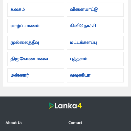
உலகம்
விளையாட்டு
யாழ்ப்பாணம்
கிளிநொச்சி
முல்லைத்தீவு
மட்டக்களப்பு
திருகோணமலை
புத்தளம்
மன்னார்
வவுனியா
About Us
Contact