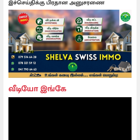
இச்செய்திக்கு பிரதான அனுசரணை
வீடியோ இங்கே