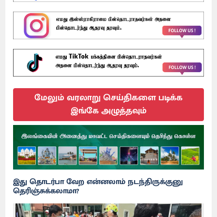
மேலும் வரலாறு செய்திகளை படிக்க
இங்கே அழுத்தவும்
இது தொடர்பா வேற என்னலாம் நடந்திருக்குனு
தெரிஞ்சுக்கலாமா?