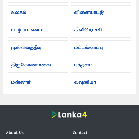
உலகம்
விளையாட்டு
யாழ்ப்பாணம்
கிளிநொச்சி
முல்லைத்தீவு
மட்டக்களப்பு
திருகோணமலை
புத்தளம்
மன்னார்
வவுனியா
About Us
Contact