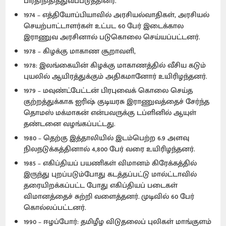
பிரதிநிதித்துவப்படுத்தினர்.
1974 – எத்தியோப்பியாவில் அரசியல்வாதிகள், அரசியல்
செயற்பாட்டாளர்கள் உட்பட 60 பேர் இடைக்கால
இராணுவ அரசினால் படுகொலை செய்யப்பட்டனர்.
1978 – கிழக்கு மாகாண சூறாவளி,
1978: இலங்கையின் கிழக்கு மாகாணத்தில் வீசிய கடும்
புயலில் ஆயிரத்துக்கும் அதிகமானோர் உயிரிழந்தனர்.
1979 – மவுண்ட்பேட்டன் பிரபுவைக் கொலை செய்த
குற்றத்துக்காக ஐரிஷ் குடியரசு இராணுவத்தைச் சேர்ந்த
தொமஸ் மக்மாகன் என்பவருக்கு டப்ளினில் ஆயுள்
தண்டனை வழங்கப்பட்டது.
1980 – தெற்கு இத்தாலியில் இடம்பெற்ற 6.9 அளவு
நிலநடுக்கத்தினால் 4,800 பேர் வரை உயிரிழந்தனர்.
1985 – எகிப்தியப் பயணிகள் விமானம் கிரேக்கத்தில்
இருந்து புறப்படும்போது கடத்தப்பட்டு மால்ட்டாவில்
தரையிறக்கப்பட்ட போது எகிப்தியப் படைகள்
விமானத்தைச் சுற்றி வளைத்தனர். முடிவில் 60 பேர்
கொல்லப்பட்டனர்.
1990 – ஈழப்போர்: தமிழீழ விடுதலைப் புலிகள் மாங்குளம்