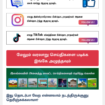
மேலும் வரலாறு செய்திகளை படிக்க
இங்கே அழுத்தவும்
இது தொடர்பா வேற என்னலாம் நடந்திருக்குனு
தெரிஞ்சுக்கலாமா?