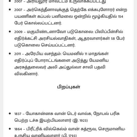
2007 – அரியலூர் மாவட்டம் உருவாக்கப்பட்டது
2007 – அர்கெந்தீனாவுக்குத் தெற்கே எக்சுபுளோரர் என்ற
பயணிகள் கப்பல் பனிமலை ஒன்றில் மூழ்கியதில் 154
பேர் கொல்லப்பட்டனர்.
2009 – மகுயிண்டனாவோ படுகொலை: பிலிப்பீன்சில்
எதிர்க்கட்சி அரசியல்வாதிகள், ஆதரவாளர்கள் 58 பேர்
படுகொலை செய்யப்பட்டனர்.
2011 – அரேபிய வசந்தம்: யெமனில் 11 மாதங்கள்
எதிர்ப்புப் போராட்டங்களை அடுத்து யேமனிய
அரசுத்தலைவர் அலி அப்துல்லா சாலி பதவி
விலகினார்.
பிறப்புகள்
1837 – யோகான்னசு வான் டெர் வால்சு, நோபல் பரிசு
பெற்ற டச்சு இயற்பியலாளர் (இ. 1923)
1864 – பிரீட்ரிக் வில்கெல்ம் வான் சுத்ரூவ, செருமானிய-
உருசிய வானியலாளர் (பி. 1793)