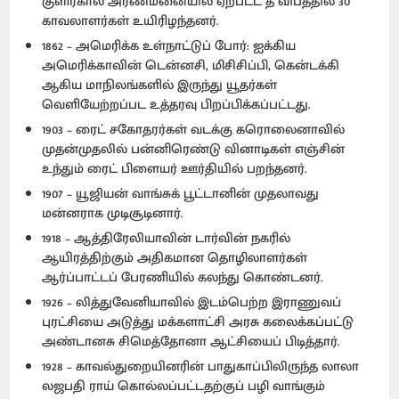
குளிர்கால அரண்மனையில் ஏற்பட்ட தீ விபத்தில் 30
காவலாளர்கள் உயிரிழந்தனர்.
1862 – அமெரிக்க உள்நாட்டுப் போர்: ஐக்கிய
அமெரிக்காவின் டென்னசி, மிசிசிப்பி, கென்டக்கி
ஆகிய மாநிலங்களில் இருந்து யூதர்கள்
வெளியேற்றப்பட உத்தரவு பிறப்பிக்கப்பட்டது.
1903 – ரைட் சகோதரர்கள் வடக்கு கரொலைனாவில்
முதன்முதலில் பன்னிரெண்டு வினாடிகள் எஞ்சின்
உந்தும் ரைட் பிளையர் ஊர்தியில் பறந்தனர்.
1907 – யூஜியன் வாங்சுக் பூட்டானின் முதலாவது
மன்னராக முடிசூடினார்.
1918 – ஆத்திரேலியாவின் டார்வின் நகரில்
ஆயிரத்திற்கும் அதிகமான தொழிலாளர்கள்
ஆர்ப்பாட்டப் பேரணியில் கலந்து கொண்டனர்.
1926 – லித்துவேனியாவில் இடம்பெற்ற இராணுவப்
புரட்சியை அடுத்து மக்களாட்சி அரசு கலைக்கப்பட்டு
அண்டானசு சிமெத்தோனா ஆட்சியைப் பிடித்தார்.
1928 – காவல்துறையினரின் பாதுகாப்பிலிருந்த லாலா
லஜபதி ராய் கொல்லப்பட்டதற்குப் பழி வாங்கும்