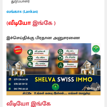
துடுப்பாளர்
லங்கா4 (Lanka4)
(
வீடியோ
இங்கே )
இச்செய்திக்கு பிரதான அனுசரணை
வீடியோ இங்கே