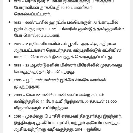
1973 – ரோம் நகர விமான நிலையத்தை பாலத்தீனப்
போராளிகள் தாக்கியதில் 30 பயணிகள்
கொல்லப்பட்டனர்.
1983 – லண்டனில் ஹரட்ஸ் பல்பொருள் அங்காடியில்
ஐரியக் குடியரசுப் படையினரின் குண்டுத் தாக்குதலில் 7
பேர் கொல்லப்பட்டனர்.
1989 – உருமேனியாவில் கம்யூனிச அரசுக்கு எதிரான
ஆர்பபட்டங்கள் தொடர்ந்தன. கம்யூனிஸ்டுக் கட்சியின்
மாவட்ட செயலகம் தீவைத்துக் கொளுத்தப்பட்டது.
1989 – 25 ஆண்டுகளின் பின்னர் பிரேசிலில் முதலாவது
பொதுத்தேர்தல் இடம்பெற்றது.
2005 – பூட்டான் மன்னர் ஜிக்மே சிங்கே வாங்சுக்
முடிதுறந்தார்.
2009 – லெபனானில் டானி எஃப்11 என்ற கப்பல்
கவிழ்ந்ததில் 44 பேர் உயிரிழந்தனர். அத்துடன் 28,000
மிருகங்களும் உயிரிழந்தன.
2010 – முகம்மது பொசீசி என்பவர் தீக்குளித்து இறந்தார்.
இந்நிகழ்வு துனீசியப் புரட்சி, மற்றும் அரேபிய வசந்தம்
ஆகியவற்றிற்கு வழிவகுத்தது. 2014 – ஐக்கிய