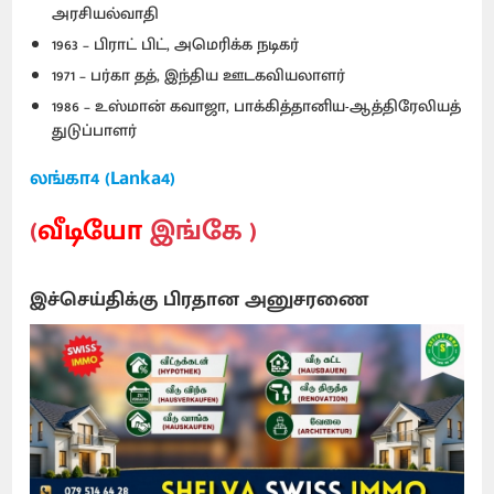
அரசியல்வாதி
1963 – பிராட் பிட், அமெரிக்க நடிகர்
1971 – பர்கா தத், இந்திய ஊடகவியலாளர்
1986 – உஸ்மான் கவாஜா, பாக்கித்தானிய-ஆத்திரேலியத்
துடுப்பாளர்
லங்கா4 (Lanka4)
(
வீடியோ
இங்கே )
இச்செய்திக்கு பிரதான அனுசரணை