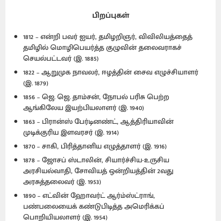
பிறப்புகள்
1812 – என்றி பவர் ஐயர், தமிழறிஞர், விவிலியத்தைத்
தமிழில் மொழிபெயர்த்த குழுவின் தலைவராகச்
செயல்பட்டவர் (இ. 1885)
1822 – ஆறுமுக நாவலர், ஈழத்தின் சைவ எழுச்சியாளர்
(இ. 1879)
1856 – ஜெ. ஜெ. தாம்சன், நோபல் பரிசு பெற்ற
ஆங்கிலேய இயற்பியலாளர் (இ. 1940)
1863 – பிரான்ஸ் பேர்டினண்ட், ஆத்திரியாவின்
முடிக்குரிய இளவரசர் (இ. 1914)
1870 – சாகி, பிரித்தானிய எழுத்தாளர் (இ. 1916)
1878 – ஜோசப் ஸ்டாலின், சியார்ச்சிய-உருசிய
அரசியல்வாதி, சோவியத் ஒன்றியத்தின் 2வது
அரசுத்தலைவர் (இ. 1953)
1890 – எட்வின் ஹோவர்ட் ஆர்ம்ஸ்ட்ராங்,
பண்பலையைக் கண்டுபிடித்த அமெரிக்கப்
பொறியியலாளர் (இ. 1954)