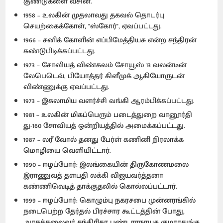
குண்டுகளை வீசின.
1958 – உலகின் முதலாவது தகவல் தொடர்பு
செயற்கைக்கோள், "ஸ்கோர்", ஏவப்பட்டது.
1966 – சனிக் கோளின் எப்பிமேத்தியசு என்ற சந்திரன்
கண்டுபிடிக்கப்பட்டது.
1973 – சோவியத் விண்கலம் சோயூஸ் 13 வலன்டீன்
லேபெடெவ், பியோத்தர் கிளீமுக் ஆகியோருடன்
விண்ணுக்கு ஏவப்பட்டது.
1973 – இசுலாமிய வளர்ச்சி வங்கி ஆரம்பிக்கப்பட்டது.
1981 – உலகின் மிகப்பெரும் படைத்துறை வானூர்தி
து-160 சோவியத் ஒன்றியத்தில் அமைக்கப்பட்டது.
1987 – லரீ வோல் தனது பேர்ள் கணினி நிரலாக்க
மொழியை வெளியிட்டார்.
1990 – ஈழப்போர்: இலங்கையின் திருகோணமலை
இராணுவத் தளபதி லக்கி விஜயவர்த்தனா
கண்ணிவெடித் தாக்குதலில் கொல்லப்பட்டார்.
1999 – ஈழப்போர்: கொழும்பு நகரசபை முன்னரங்கில்
நடைபெற்ற தேர்தல் பிரச்சார கூட்டத்தின் போது,
அரசுத்தலைவர் சந்திரிகா பண்டாரநாயக குமாரதுங்க