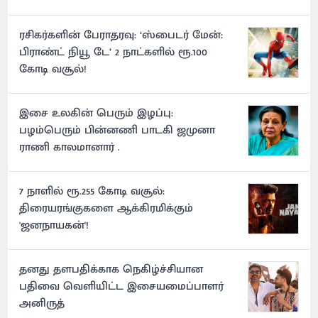
ரசிகர்களின் பேராதரவு: ‘ஸ்பைடர் மேன்:
பிராண்ட் நியூ டே’ 2 நாட்களில் ரூ.100
கோடி வசூல்!
இசை உலகின் பெரும் இழப்பு:
பழம்பெரும் பின்னணி பாடகி ஜமுனா
ராணி காலமானார் .
7 நாளில் ரூ.255 கோடி வசூல்:
திரையரங்குகளை ஆக்கிரமிக்கும்
'ஜனநாயகன்'!
தனது தளபதிக்காக நெகிழ்ச்சியான
பதிவை வெளியிட்ட இசையமைப்பாளர்
அனிருத்