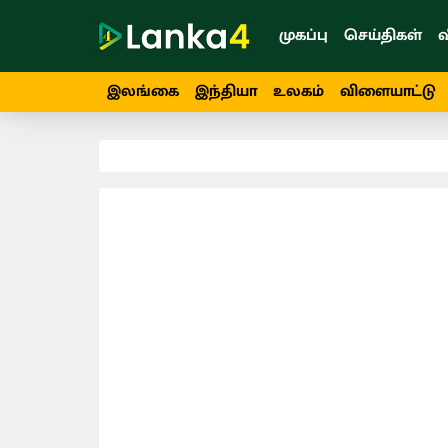
முகப்பு
செய்திகள்
வ
இலங்கை
இந்தியா
உலகம்
விளையாட்டு