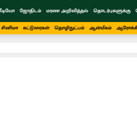
ீடியோ
ஜோதிடம்
மரண அறிவித்தல்
தொடர்புகளுக்கு
சினிமா
கட்டுரைகள்
தொழிநுட்பம்
ஆன்மீகம்
ஆரோக்க