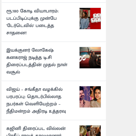
ரூ.180 கோடி வியாபாரம்:
படப்பிடிப்புக்கு முன்பே
'டேர்டெவில்' படைத்த
சாதனை!
இயக்குனர் லோகேஷ்
கனகராஜ் நடித்த டி.சி
திரைப்படத்தின் முதல் நாள்
வசூல்
விஜய் – சங்கீதா வழக்கில்
பரபரப்பு: தொடர்பில்லாத
நபர்கள் வெளியேற்றம் –
நீதிமன்றம் அதிரடி உத்தரவு
கஜினி திரைப்பட வில்லன்
பிரதீப் ராவத் காலமானார்