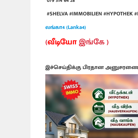
079 514 64 28
#SHELVA #IMMOBILIEN #HYPOTHEK 
லங்கா4 (Lanka4)
(
வீடியோ
இங்கே )
இச்செய்திக்கு பிரதான அனுசரண