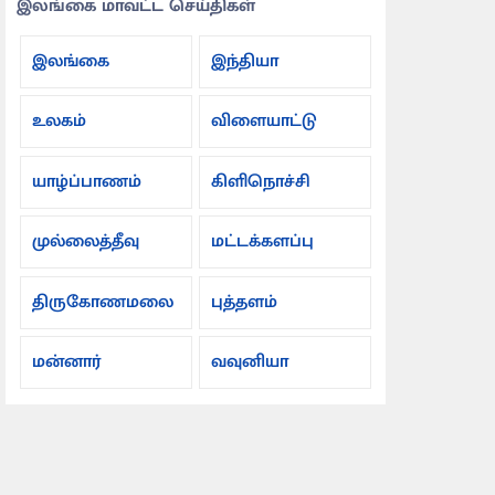
இலங்கை மாவட்ட செய்திகள்
இலங்கை
இந்தியா
உலகம்
விளையாட்டு
யாழ்ப்பாணம்
கிளிநொச்சி
முல்லைத்தீவு
மட்டக்களப்பு
திருகோணமலை
புத்தளம்
மன்னார்
வவுனியா