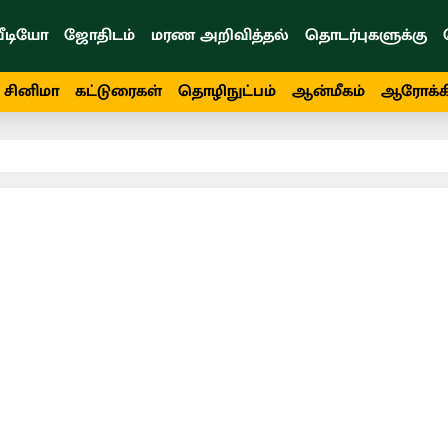
ீடியோ
ஜோதிடம்
மரண அறிவித்தல்
தொடர்புகளுக்கு
சினிமா
கட்டுரைகள்
தொழிநுட்பம்
ஆன்மீகம்
ஆரோக்க