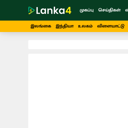
முகப்பு
செய்திகள்
வ
இலங்கை
இந்தியா
உலகம்
விளையாட்டு