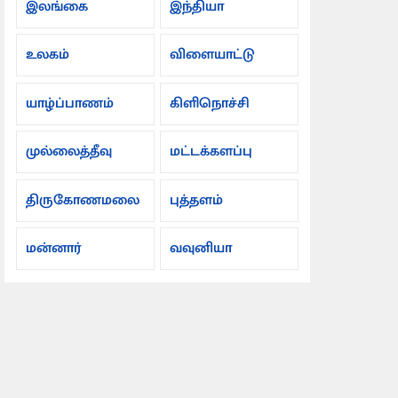
இலங்கை
இந்தியா
உலகம்
விளையாட்டு
யாழ்ப்பாணம்
கிளிநொச்சி
முல்லைத்தீவு
மட்டக்களப்பு
திருகோணமலை
புத்தளம்
மன்னார்
வவுனியா