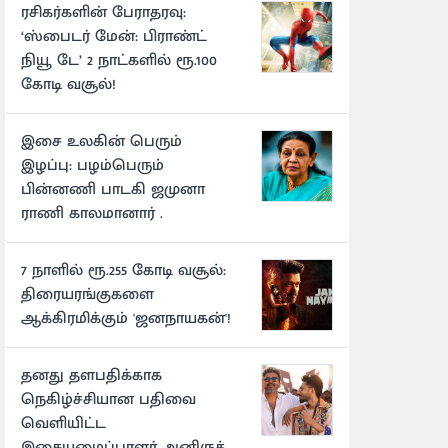
ரசிகர்களின் பேராதரவு:
‘ஸ்பைடர் மேன்: பிராண்ட்
நியூ டே’ 2 நாட்களில் ரூ.100
கோடி வசூல்!
இசை உலகின் பெரும்
இழப்பு: பழம்பெரும்
பின்னணி பாடகி ஜமுனா
ராணி காலமானார் .
7 நாளில் ரூ.255 கோடி வசூல்:
திரையரங்குகளை
ஆக்கிரமிக்கும் 'ஜனநாயகன்'!
தனது தளபதிக்காக
நெகிழ்ச்சியான பதிவை
வெளியிட்ட
இசையமைப்பாளர் அனிருத்