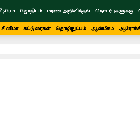
ீடியோ
ஜோதிடம்
மரண அறிவித்தல்
தொடர்புகளுக்கு
சினிமா
கட்டுரைகள்
தொழிநுட்பம்
ஆன்மீகம்
ஆரோக்க