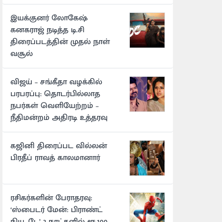
இயக்குனர் லோகேஷ்
கனகராஜ் நடித்த டி.சி
திரைப்படத்தின் முதல் நாள்
வசூல்
விஜய் – சங்கீதா வழக்கில்
பரபரப்பு: தொடர்பில்லாத
நபர்கள் வெளியேற்றம் –
நீதிமன்றம் அதிரடி உத்தரவு
கஜினி திரைப்பட வில்லன்
பிரதீப் ராவத் காலமானார்
ரசிகர்களின் பேராதரவு:
‘ஸ்பைடர் மேன்: பிராண்ட்
நியூ டே’ 2 நாட்களில் ரூ.100