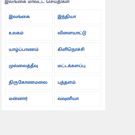
இலங்கை மாவட்ட செய்திகள்
இலங்கை
இந்தியா
உலகம்
விளையாட்டு
யாழ்ப்பாணம்
கிளிநொச்சி
முல்லைத்தீவு
மட்டக்களப்பு
திருகோணமலை
புத்தளம்
மன்னார்
வவுனியா