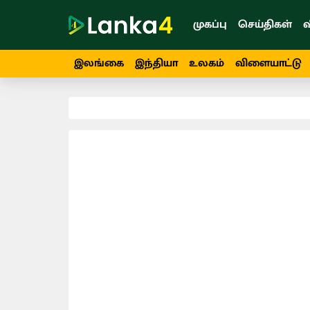
முகப்பு
செய்திகள்
வ
இலங்கை
இந்தியா
உலகம்
விளையாட்டு