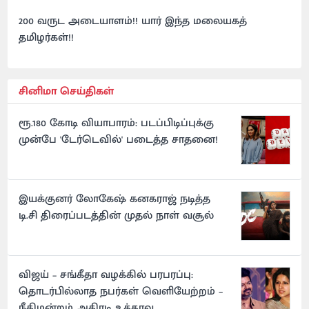
200 வருட அடையாளம்!! யார் இந்த மலையகத்
தமிழர்கள்!!
சினிமா செய்திகள்
ரூ.180 கோடி வியாபாரம்: படப்பிடிப்புக்கு
முன்பே 'டேர்டெவில்' படைத்த சாதனை!
இயக்குனர் லோகேஷ் கனகராஜ் நடித்த
டி.சி திரைப்படத்தின் முதல் நாள் வசூல்
விஜய் – சங்கீதா வழக்கில் பரபரப்பு:
தொடர்பில்லாத நபர்கள் வெளியேற்றம் –
நீதிமன்றம் அதிரடி உத்தரவு