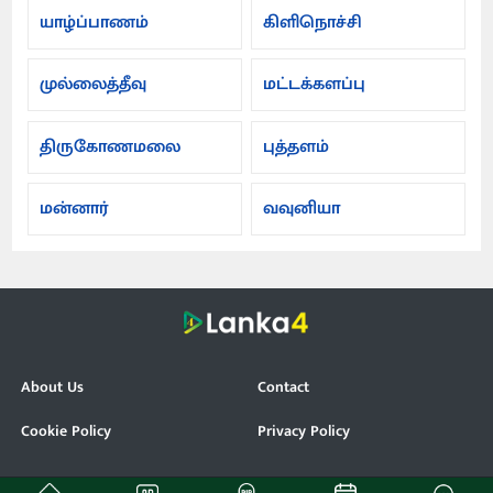
யாழ்ப்பாணம்
கிளிநொச்சி
முல்லைத்தீவு
மட்டக்களப்பு
திருகோணமலை
புத்தளம்
மன்னார்
வவுனியா
About Us
Contact
Cookie Policy
Privacy Policy