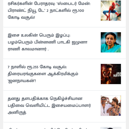
ரசிகர்களின் பேராதரவு: ‘ஸ்பைடர் மேன்:
பிராண்ட் நியூ டே’ 2 நாட்களில் ரூ.100
கோடி வசூல்!
இசை உலகின் பெரும் இழப்பு:
பழம்பெரும் பின்னணி பாடகி ஜமுனா
ராணி காலமானார் .
7 நாளில் ரூ.255 கோடி வசூல்:
திரையரங்குகளை ஆக்கிரமிக்கும்
'ஜனநாயகன்'!
தனது தளபதிக்காக நெகிழ்ச்சியான
பதிவை வெளியிட்ட இசையமைப்பாளர்
அனிருத்