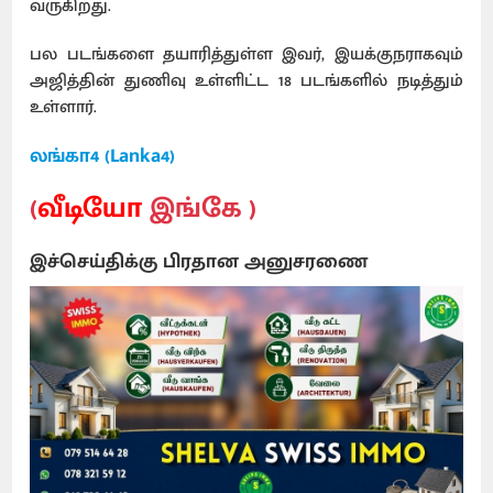
வருகிறது.
பல படங்களை தயாரித்துள்ள இவர், இயக்குநராகவும்
அஜித்தின் துணிவு உள்ளிட்ட 18 படங்களில் நடித்தும்
உள்ளார்.
லங்கா4 (Lanka4)
(
வீடியோ
இங்கே )
இச்செய்திக்கு பிரதான அனுசரணை