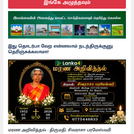
இங்கே அழுத்தவும்
இது தொடர்பா வேற என்னலாம் நடந்திருக்குனு
தெரிஞ்சுக்கலாமா?
மரண அறிவித்தல் - திருமதி. சிவராசா பரமேஸ்வரி