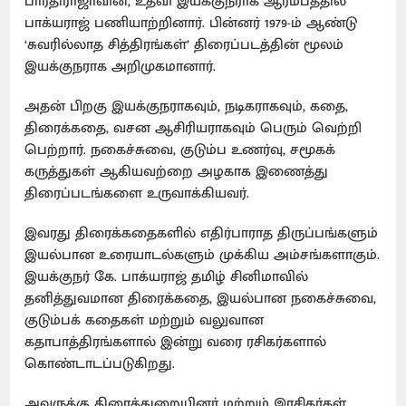
பாரதிராஜாவின், உதவி இயக்குநராக ஆரம்பத்தில்
பாக்யராஜ் பணியாற்றினார். பின்னர் 1979-ம் ஆண்டு
‘சுவரில்லாத சித்திரங்கள்’ திரைப்படத்தின் மூலம்
இயக்குநராக அறிமுகமானார்.
அதன் பிறகு இயக்குநராகவும், நடிகராகவும், கதை,
திரைக்கதை, வசன ஆசிரியராகவும் பெரும் வெற்றி
பெற்றார். நகைச்சுவை, குடும்ப உணர்வு, சமூகக்
கருத்துகள் ஆகியவற்றை அழகாக இணைத்து
திரைப்படங்களை உருவாக்கியவர்.
இவரது திரைக்கதைகளில் எதிர்பாராத திருப்பங்களும்
இயல்பான உரையாடல்களும் முக்கிய அம்சங்களாகும்.
இயக்குநர் கே. பாக்யராஜ் தமிழ் சினிமாவில்
தனித்துவமான திரைக்கதை, இயல்பான நகைச்சுவை,
குடும்பக் கதைகள் மற்றும் வலுவான
கதாபாத்திரங்களால் இன்று வரை ரசிகர்களால்
கொண்டாடப்படுகிறது.
அவருக்கு திரைத்துறையினர் மற்றும் இரசிகர்கள்