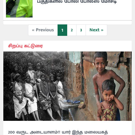
பகுதிகளில் போலி போலீஸ் மோசடி
1
« Previous
2
3
Next »
சிறப்பு கட்டுரை
200 வருட அடையாளம்!! யார் இந்த மலையகத்