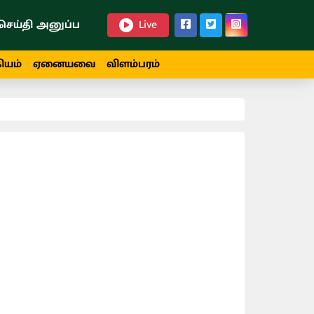
செய்தி அனுப்ப
Live
ியம்
ஏனையவை
விளம்பரம்