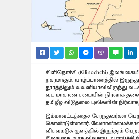
கிளிநொச்சி (Kilinochchi) இலங்க
நகரமாகும். யாழ்ப்பாணத்தில் இருந்து
தூரத்திலும் வவுனியாவிலிருந்து வடக்
வட மாகாண சபையின் நிர்வாக தலை
தமிழீழ விடுதலை புலிகளின் நிர்வா
இம்மாவட்டத்தைச் சேர்ந்தவர்கள் 
கொண்டுள்ளனர். வேளாண்மைக்கான நீ
விசுவமடுக் குளத்தில் இருந்தும் 
இலங்கை அரச விவசாய ஆராய்ச்சி ந