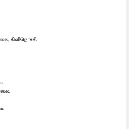
ாலை, கிளிநொச்சி.
ை.
சாலை.
்.