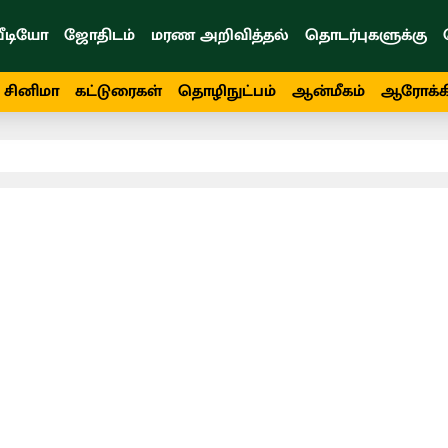
ீடியோ
ஜோதிடம்
மரண அறிவித்தல்
தொடர்புகளுக்கு
சினிமா
கட்டுரைகள்
தொழிநுட்பம்
ஆன்மீகம்
ஆரோக்க