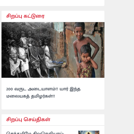
சிறப்பு கட்டுரை
200 வருட அடையாளம்!! யார் இந்த
மலையகத் தமிழர்கள்!!
சிறப்பு செய்திகள்
செந்தமிழே சிவநெறியாய்: