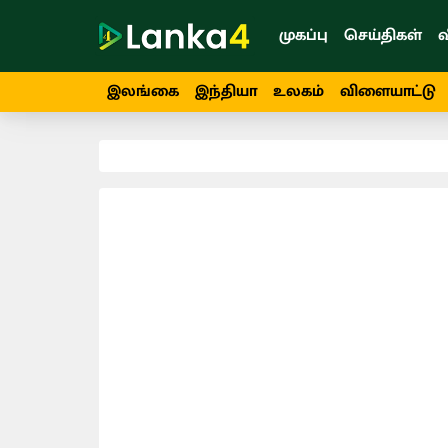
முகப்பு
செய்திகள்
வ
இலங்கை
இந்தியா
உலகம்
விளையாட்டு