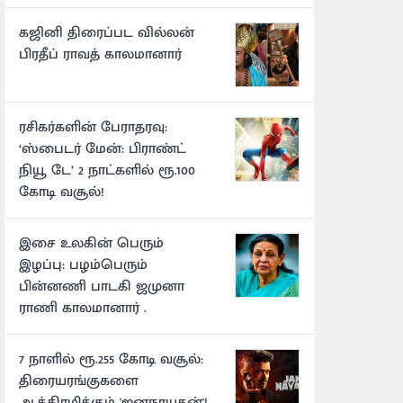
கஜினி திரைப்பட வில்லன்
பிரதீப் ராவத் காலமானார்
ரசிகர்களின் பேராதரவு:
‘ஸ்பைடர் மேன்: பிராண்ட்
நியூ டே’ 2 நாட்களில் ரூ.100
கோடி வசூல்!
இசை உலகின் பெரும்
இழப்பு: பழம்பெரும்
பின்னணி பாடகி ஜமுனா
ராணி காலமானார் .
7 நாளில் ரூ.255 கோடி வசூல்:
திரையரங்குகளை
ஆக்கிரமிக்கும் 'ஜனநாயகன்'!