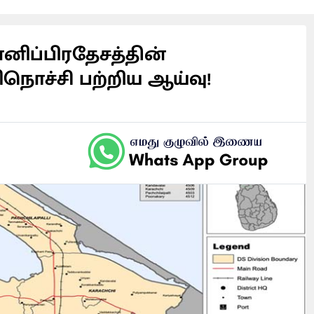
ிப்பிரதேசத்தின்
ிநொச்சி பற்றிய ஆய்வு!