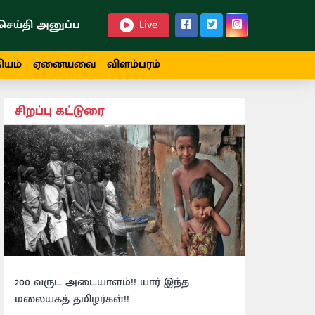
செய்தி அனுப்ப
Live
ியம்
ஏனையவை
விளம்பரம்
சிறப்பு கட்டுரை
200 வருட அடையாளம்!! யார் இந்த
மலையகத் தமிழர்கள்!!