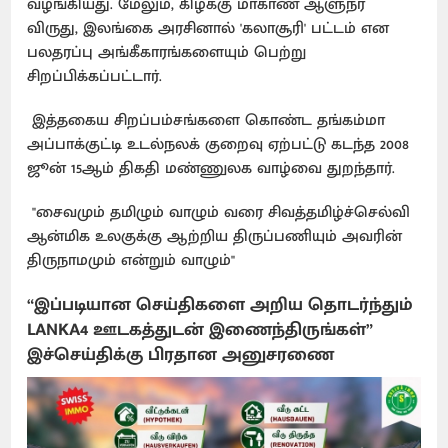
வழங்கியது. மேலும், கிழக்கு மாகாண ஆளுநர்
விருது, இலங்கை அரசினால் 'கலாசூரி' பட்டம் என
பலதரப்பு அங்கீகாரங்களையும் பெற்று
சிறப்பிக்கப்பட்டார்.
இத்தகைய சிறப்பம்சங்களை கொண்ட தங்கம்மா
அப்பாக்குட்டி உடல்நலக் குறைவு ஏற்பட்டு கடந்த 2008
ஜூன் 15ஆம் திகதி மண்ணுலக வாழ்வை துறந்தார்.
"சைவமும் தமிழும் வாழும் வரை சிவத்தமிழ்ச்செல்வி
ஆன்மிக உலகுக்கு ஆற்றிய திருப்பணியும் அவரின்
திருநாமமும் என்றும் வாழும்"
“இப்படியான செய்திகளை அறிய தொடர்ந்தும்
LANKA4 ஊடகத்துடன் இணைந்திருங்கள்”
இச்செய்திக்கு பிரதான அனுசரணை