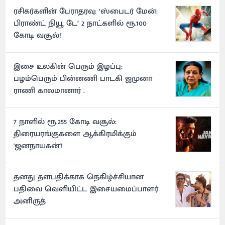
ரசிகர்களின் பேராதரவு: ‘ஸ்பைடர் மேன்:
பிராண்ட் நியூ டே’ 2 நாட்களில் ரூ.100
கோடி வசூல்!
இசை உலகின் பெரும் இழப்பு:
பழம்பெரும் பின்னணி பாடகி ஜமுனா
ராணி காலமானார் .
7 நாளில் ரூ.255 கோடி வசூல்:
திரையரங்குகளை ஆக்கிரமிக்கும்
'ஜனநாயகன்'!
தனது தளபதிக்காக நெகிழ்ச்சியான
பதிவை வெளியிட்ட இசையமைப்பாளர்
அனிருத்