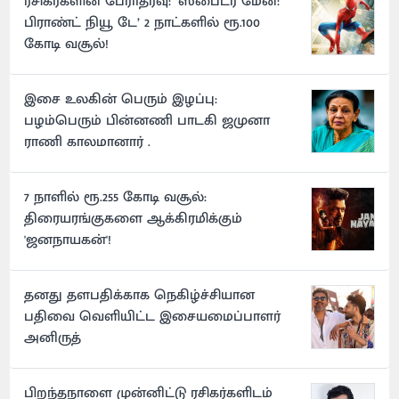
ரசிகர்களின் பேராதரவு: ‘ஸ்பைடர் மேன்:
பிராண்ட் நியூ டே’ 2 நாட்களில் ரூ.100
கோடி வசூல்!
இசை உலகின் பெரும் இழப்பு:
பழம்பெரும் பின்னணி பாடகி ஜமுனா
ராணி காலமானார் .
7 நாளில் ரூ.255 கோடி வசூல்:
திரையரங்குகளை ஆக்கிரமிக்கும்
'ஜனநாயகன்'!
தனது தளபதிக்காக நெகிழ்ச்சியான
பதிவை வெளியிட்ட இசையமைப்பாளர்
அனிருத்
பிறந்தநாளை முன்னிட்டு ரசிகர்களிடம்