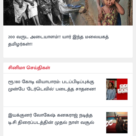
200 வருட அடையாளம்!! யார் இந்த மலையகத்
தமிழர்கள்!!
சினிமா செய்திகள்
ரூ.180 கோடி வியாபாரம்: படப்பிடிப்புக்கு
முன்பே 'டேர்டெவில்' படைத்த சாதனை!
இயக்குனர் லோகேஷ் கனகராஜ் நடித்த
டி.சி திரைப்படத்தின் முதல் நாள் வசூல்