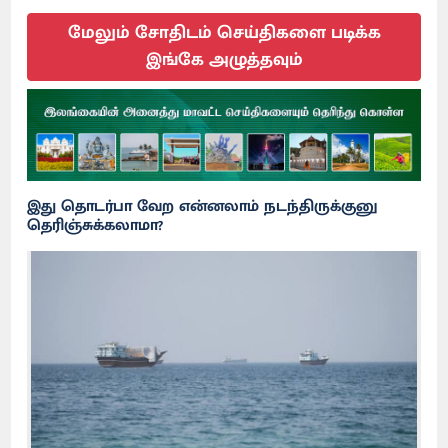
மேலும் சோதிடம் செய்திகளை படிக்க
இங்கே அழுத்தவும்
இது தொடர்பா வேற என்னலாம் நடந்திருக்குனு
தெரிஞ்சுக்கலாமா?