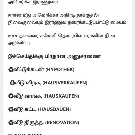
அமெரிக்க இராணுவம்
ஈரான் மீது அமெரிக்கா அதிரடி தாக்குதல்!
நிலைகுலையும் இராணுவ தரைக்கட்டுப்பாட்டு மையம்
உச்ச தலைவர் கமேனி தொடர்பில் ஈரானின் திடீர்
அறிவிப்பு
இச்செய்திக்கு பிரதான அனுசரணை
♻️வீட்டுக்கடன் (HYPOTHEK)
♻️வீடு விற்க, (HAUSVERKAUFEN)
♻️வீடு வாங்க, (HAUSKAUFEN)
♻️வீடு கட்ட, (HAUSBAUEN)
♻️வீடு திருத்த. (RENOVATION)