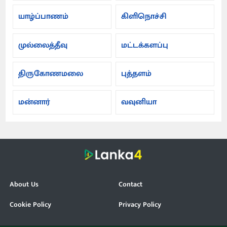
யாழ்ப்பாணம்
கிளிநொச்சி
முல்லைத்தீவு
மட்டக்களப்பு
திருகோணமலை
புத்தளம்
மன்னார்
வவுனியா
About Us
Contact
Cookie Policy
Privacy Policy