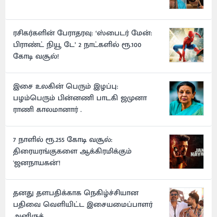
ரசிகர்களின் பேராதரவு: ‘ஸ்பைடர் மேன்:
பிராண்ட் நியூ டே’ 2 நாட்களில் ரூ.100
கோடி வசூல்!
இசை உலகின் பெரும் இழப்பு:
பழம்பெரும் பின்னணி பாடகி ஜமுனா
ராணி காலமானார் .
7 நாளில் ரூ.255 கோடி வசூல்:
திரையரங்குகளை ஆக்கிரமிக்கும்
'ஜனநாயகன்'!
தனது தளபதிக்காக நெகிழ்ச்சியான
பதிவை வெளியிட்ட இசையமைப்பாளர்
அனிருத்