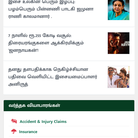
இசை உலகின் பெரும் இழப்பு:
பழம்பெரும் பின்னணி பாடகி ஜமுனா
ராணி காலமானார் .
7 நாளில் ரூ.255 கோடி வசூல்:
திரையரங்குகளை ஆக்கிரமிக்கும்
'ஜனநாயகன்'!
தனது தளபதிக்காக நெகிழ்ச்சியான
பதிவை வெளியிட்ட இசையமைப்பாளர்
அனிருத்
வர்த்தக வியாபாரங்கள்
Accident & Injury Claims
Insurance