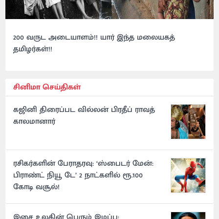
200 வருட அடையாளம்!! யார் இந்த மலையகத்
தமிழர்கள்!!
சினிமா செய்திகள்
கஜினி திரைப்பட வில்லன் பிரதீப் ராவத்
காலமானார்
ரசிகர்களின் பேராதரவு: ‘ஸ்பைடர் மேன்:
பிராண்ட் நியூ டே’ 2 நாட்களில் ரூ.100
கோடி வசூல்!
இசை உலகின் பெரும் இழப்பு: