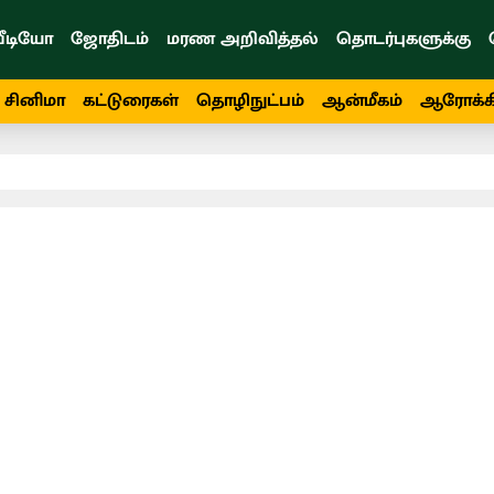
ீடியோ
ஜோதிடம்
மரண அறிவித்தல்
தொடர்புகளுக்கு
சினிமா
கட்டுரைகள்
தொழிநுட்பம்
ஆன்மீகம்
ஆரோக்க