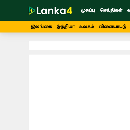
முகப்பு
செய்திகள்
வ
இலங்கை
இந்தியா
உலகம்
விளையாட்டு