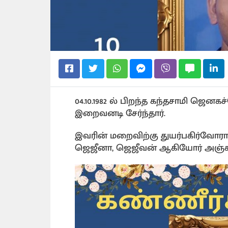
04.10.1982 ல் பிறந்த கந்தசாமி ஜெனகச
இறைவனடி சேர்ந்தார்.
இவரின் மறைவிற்கு துயர்பகிர்வோர
ஜெஜீனா, ஜெஜீவன் ஆகியோர் அஞ்சல