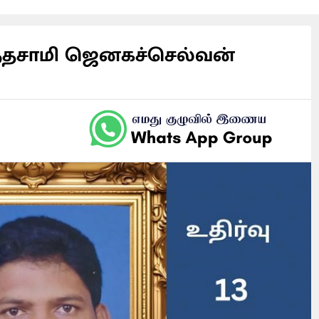
ந்தசாமி ஜெனகச்செல்வன்