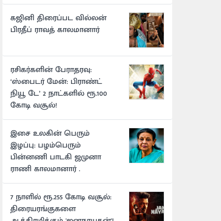
கஜினி திரைப்பட வில்லன்
பிரதீப் ராவத் காலமானார்
ரசிகர்களின் பேராதரவு:
‘ஸ்பைடர் மேன்: பிராண்ட்
நியூ டே’ 2 நாட்களில் ரூ.100
கோடி வசூல்!
இசை உலகின் பெரும்
இழப்பு: பழம்பெரும்
பின்னணி பாடகி ஜமுனா
ராணி காலமானார் .
7 நாளில் ரூ.255 கோடி வசூல்:
திரையரங்குகளை
ஆக்கிரமிக்கும் 'ஜனநாயகன்'!