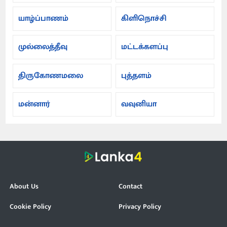
யாழ்ப்பாணம்
கிளிநொச்சி
முல்லைத்தீவு
மட்டக்களப்பு
திருகோணமலை
புத்தளம்
மன்னார்
வவுனியா
About Us
Contact
Cookie Policy
Privacy Policy