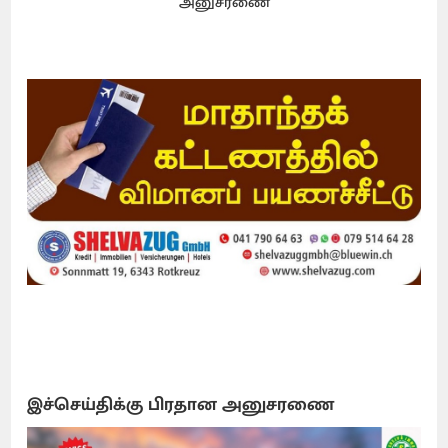
அனுசரணை
இச்செய்திக்கு பிரதான அனுசரணை