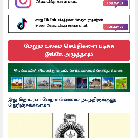
மேலும் உலகம் செய்திகளை படிக்க
இங்கே அழுத்தவும்
இது தொடர்பா வேற என்னலாம் நடந்திருக்குனு
தெரிஞ்சுக்கலாமா?