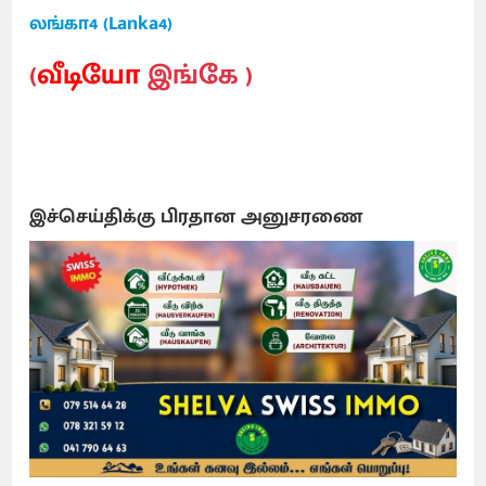
லங்கா4 (Lanka4)
(
வீடியோ
இங்கே )
இச்செய்திக்கு பிரதான அனுசரணை