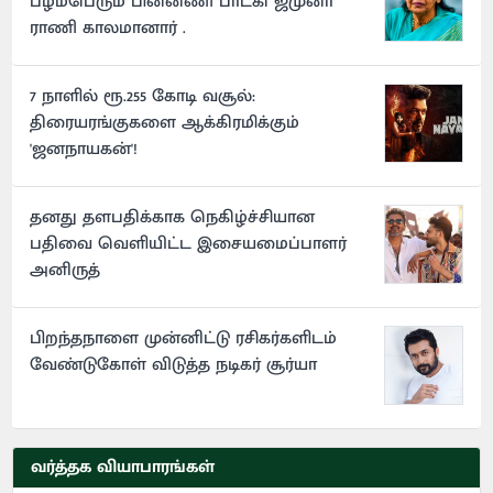
பழம்பெரும் பின்னணி பாடகி ஜமுனா
ராணி காலமானார் .
7 நாளில் ரூ.255 கோடி வசூல்:
திரையரங்குகளை ஆக்கிரமிக்கும்
'ஜனநாயகன்'!
தனது தளபதிக்காக நெகிழ்ச்சியான
பதிவை வெளியிட்ட இசையமைப்பாளர்
அனிருத்
பிறந்தநாளை முன்னிட்டு ரசிகர்களிடம்
வேண்டுகோள் விடுத்த நடிகர் சூர்யா
வர்த்தக வியாபாரங்கள்