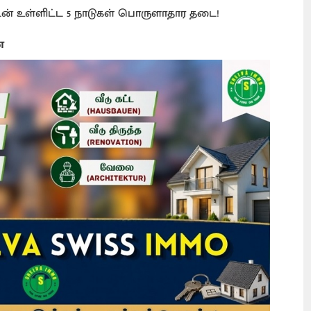
்டன் உள்ளிட்ட 5 நாடுகள் பொருளாதார தடை!
ை