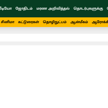
ீடியோ
ஜோதிடம்
மரண அறிவித்தல்
தொடர்புகளுக்கு
சினிமா
கட்டுரைகள்
தொழிநுட்பம்
ஆன்மீகம்
ஆரோக்க