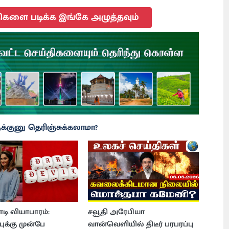
ிகளை படிக்க இங்கே அழுத்தவும்
்குனு தெரிஞ்சுக்கலாமா?
ோடி வியாபாரம்:
சவூதி அரேபியா
்புக்கு முன்பே
வான்வெளியில் திடீர் பரபரப்பு