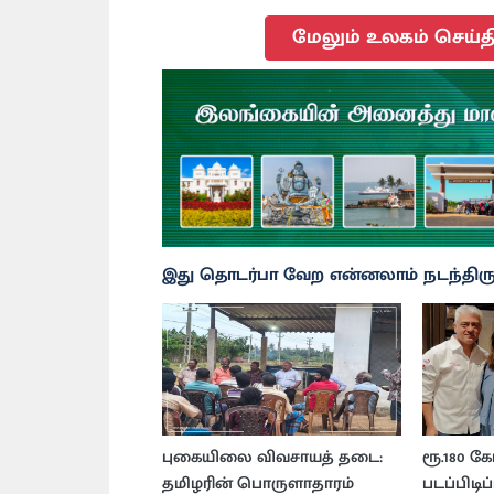
மேலும் உலகம் செய்த
இது தொடர்பா வேற என்னலாம் நடந்திருக
புகையிலை விவசாயத் தடை:
ரூ.180 க
தமிழரின் பொருளாதாரம்
படப்பிடிப