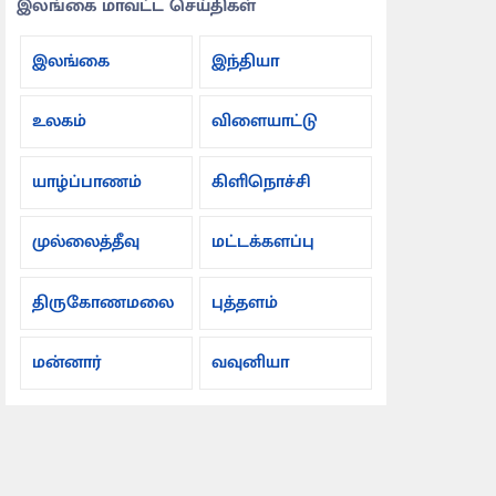
இலங்கை மாவட்ட செய்திகள்
இலங்கை
இந்தியா
உலகம்
விளையாட்டு
யாழ்ப்பாணம்
கிளிநொச்சி
முல்லைத்தீவு
மட்டக்களப்பு
திருகோணமலை
புத்தளம்
மன்னார்
வவுனியா