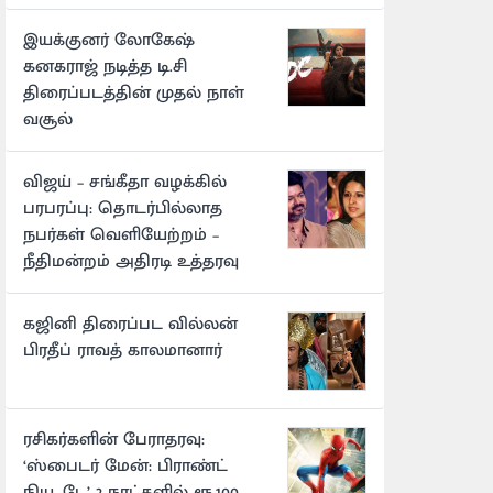
இயக்குனர் லோகேஷ்
கனகராஜ் நடித்த டி.சி
திரைப்படத்தின் முதல் நாள்
வசூல்
விஜய் – சங்கீதா வழக்கில்
பரபரப்பு: தொடர்பில்லாத
நபர்கள் வெளியேற்றம் –
நீதிமன்றம் அதிரடி உத்தரவு
கஜினி திரைப்பட வில்லன்
பிரதீப் ராவத் காலமானார்
ரசிகர்களின் பேராதரவு:
‘ஸ்பைடர் மேன்: பிராண்ட்
நியூ டே’ 2 நாட்களில் ரூ.100