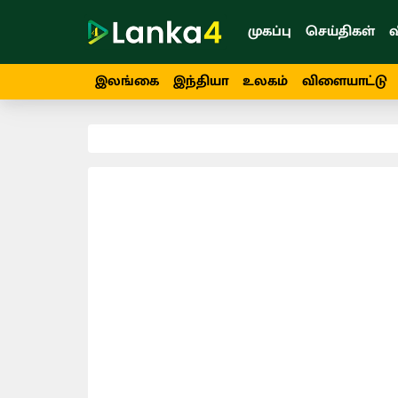
முகப்பு
செய்திகள்
வ
இலங்கை
இந்தியா
உலகம்
விளையாட்டு