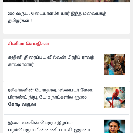
200 வருட அடையாளம்!! யார் இந்த மலையகத்
தமிழர்கள்!!
சினிமா செய்திகள்
கஜினி திரைப்பட வில்லன் பிரதீப் ராவத்
காலமானார்
ரசிகர்களின் பேராதரவு: ‘ஸ்பைடர் மேன்:
பிராண்ட் நியூ டே’ 2 நாட்களில் ரூ.100
கோடி வசூல்!
இசை உலகின் பெரும் இழப்பு:
பழம்பெரும் பின்னணி பாடகி ஜமுனா