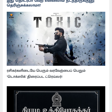
இது தொடர்பா வேற என்னலாம் நடந்திருக்குனு
தெரிஞ்சுக்கலாமா?
ரசிகர்களிடையே பெரும் வரவேற்பைப் பெறும்
‘டொக்ஸிக்’ திரைப்பட ட்ரெய்லர்!