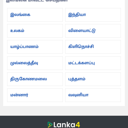
இலங்கை மாவட்ட செய்திகள்
இலங்கை
இந்தியா
உலகம்
விளையாட்டு
யாழ்ப்பாணம்
கிளிநொச்சி
முல்லைத்தீவு
மட்டக்களப்பு
திருகோணமலை
புத்தளம்
மன்னார்
வவுனியா