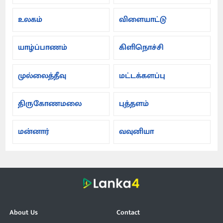
உலகம்
விளையாட்டு
யாழ்ப்பாணம்
கிளிநொச்சி
முல்லைத்தீவு
மட்டக்களப்பு
திருகோணமலை
புத்தளம்
மன்னார்
வவுனியா
About Us
Contact