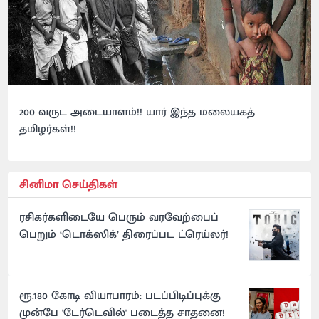
200 வருட அடையாளம்!! யார் இந்த மலையகத்
தமிழர்கள்!!
சினிமா செய்திகள்
ரசிகர்களிடையே பெரும் வரவேற்பைப்
பெறும் ‘டொக்ஸிக்’ திரைப்பட ட்ரெய்லர்!
ரூ.180 கோடி வியாபாரம்: படப்பிடிப்புக்கு
முன்பே 'டேர்டெவில்' படைத்த சாதனை!