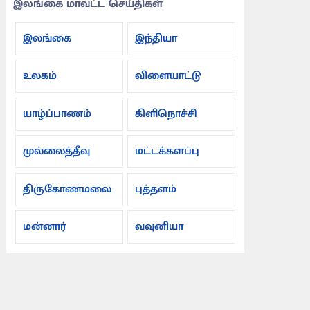
இலங்கை மாவட்ட செய்திகள்
இலங்கை
இந்தியா
உலகம்
விளையாட்டு
யாழ்ப்பாணம்
கிளிநொச்சி
முல்லைத்தீவு
மட்டக்களப்பு
திருகோணமலை
புத்தளம்
மன்னார்
வவுனியா