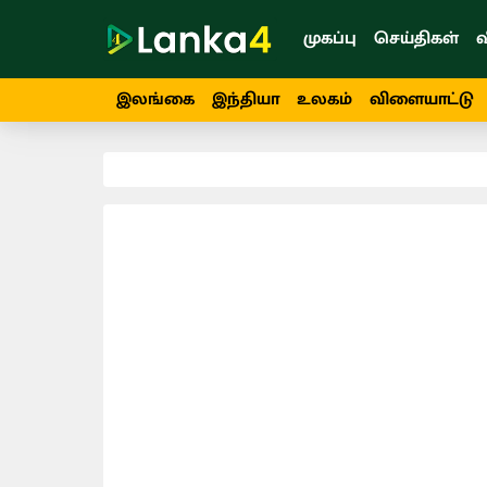
முகப்பு
செய்திகள்
வ
இலங்கை
இந்தியா
உலகம்
விளையாட்டு