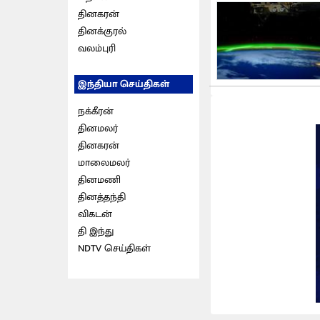
தினகரன்
தினக்குரல்
வலம்புரி
இந்தியா செய்திகள்
நக்கீரன்
தினமலர்
தினகரன்
மாலைமலர்
தினமணி
தினத்தந்தி
விகடன்
தி இந்து
NDTV செய்திகள்