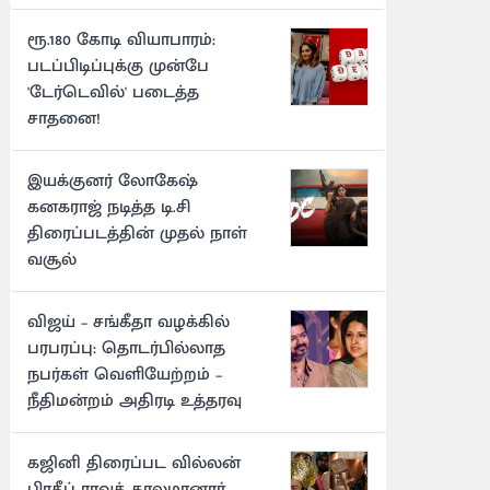
ரூ.180 கோடி வியாபாரம்:
படப்பிடிப்புக்கு முன்பே
'டேர்டெவில்' படைத்த
சாதனை!
இயக்குனர் லோகேஷ்
கனகராஜ் நடித்த டி.சி
திரைப்படத்தின் முதல் நாள்
வசூல்
விஜய் – சங்கீதா வழக்கில்
பரபரப்பு: தொடர்பில்லாத
நபர்கள் வெளியேற்றம் –
நீதிமன்றம் அதிரடி உத்தரவு
கஜினி திரைப்பட வில்லன்
பிரதீப் ராவத் காலமானார்