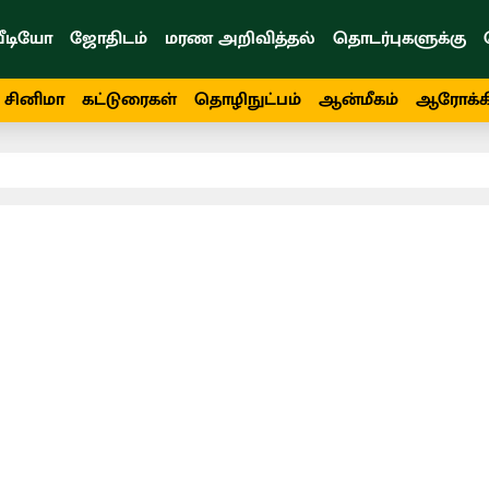
ீடியோ
ஜோதிடம்
மரண அறிவித்தல்
தொடர்புகளுக்கு
சினிமா
கட்டுரைகள்
தொழிநுட்பம்
ஆன்மீகம்
ஆரோக்க